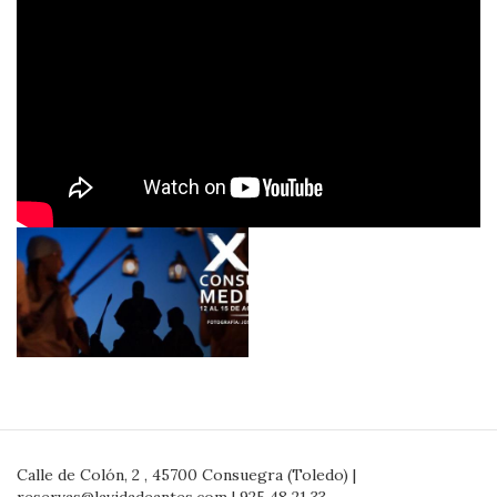
Calle de Colón, 2 , 45700 Consuegra (Toledo) |
reservas@lavidadeantes.com | 925 48 21 33