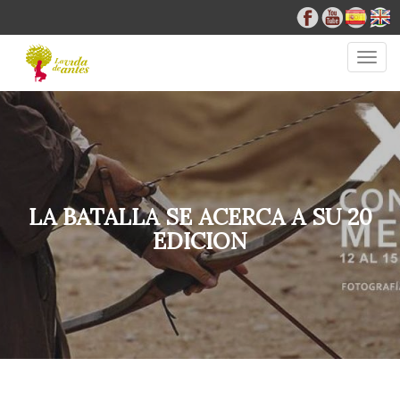
Togg
navig
LA BATALLA SE ACERCA A SU 20
EDICION